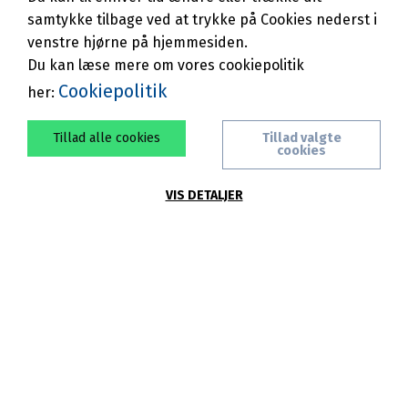
samtykke tilbage ved at trykke på Cookies nederst i
venstre hjørne på hjemmesiden.
Du kan læse mere om vores cookiepolitik
Cookiepolitik
her:
Tillad alle cookies
Tillad valgte
cookies
Fjernvarme er en af fremtidens mest sikre
VIS DETALJER
energiforsyninger.
Sikker og miljøvenlig fjernvarme
Baggrunden for at etablere fjernvarme i Tranegilde
var daværende klima- og energiminister Connie
Hedegaards opfordring til landets kommuner om at
omlægge naturgasforsynede områder til
fjernvarme - og på den måde mindske