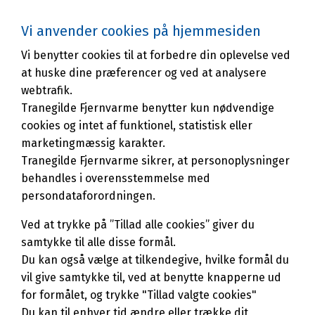
Vi anvender cookies på hjemmesiden
Vi benytter cookies til at forbedre din oplevelse ved
at huske dine præferencer og ved at analysere
Om os
webtrafik.
Tranegilde Fjernvarme benytter kun nødvendige
cookies og intet af funktionel, statistisk eller
Baggrund for udbygningen af
marketingmæssig karakter.
fjernvarme i Tranegilde
Tranegilde Fjernvarme sikrer, at personoplysninger
behandles i overensstemmelse med
Kunder, miljø og samfund er alle vindere,
persondataforordningen.
når fjernvarmen gør sit indtog i
Ved at trykke på ”Tillad alle cookies” giver du
Tranegilde.
samtykke til alle disse formål.
Du kan også vælge at tilkendegive, hvilke formål du
FORSTØR TEKST
vil give samtykke til, ved at benytte knapperne ud
for formålet, og trykke "Tillad valgte cookies"
Du kan til enhver tid ændre eller trække dit