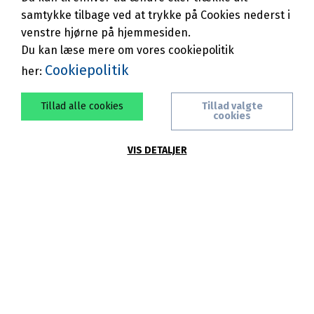
samtykke tilbage ved at trykke på Cookies nederst i
Når du ansøger om tilmelding til
venstre hjørne på hjemmesiden.
fjernvarme, skal du tage stilling til, om du
Du kan læse mere om vores cookiepolitik
ønsker fjernvarmeanlægget på
abonnement eller selv vil eje dit
Cookiepolitik
her:
fjernvarmeanlæg. Du har derfor to
muligheder for fjernvarmeanlæg hos
Tranegilde Fjernvarme:
Tillad alle cookies
Tillad valgte
cookies
Fjernvarmeanlæg på abonnement
Tranegilde Fjernvarme tilbyder en
VIS DETALJER
abonnementsordning, hvor vi:
- bortskaffer din gamle installation
- installerer og idriftsætter et nyt
fjernvarmeanlæg, som vi ejer og servicerer
fremover
- I samarbejde med dig og vores VVS-
partner beslutter, hvor anlægget skal
placeres under hensyntagen til de tekniske