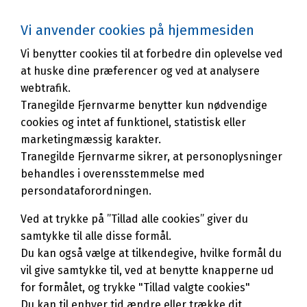
Vi anvender cookies på hjemmesiden
Vi benytter cookies til at forbedre din oplevelse ved
at huske dine præferencer og ved at analysere
webtrafik.
ERHVERV: TILMELD DIN VIRKSOMHED HER.
Tranegilde Fjernvarme benytter kun nødvendige
cookies og intet af funktionel, statistisk eller
Du tilmelder din ejendom ved at udfylde
marketingmæssig karakter.
formularen ”Tilmeld dig her”.
Tranegilde Fjernvarme sikrer, at personoplysninger
Når du har udfyldt formularen og trykket
behandles i overensstemmelse med
”Send”, kommer der en tekst frem, som vi vil
persondataforordningen.
anbefale, at du læser. Cirka 1-3 måneder
Ved at trykke på ”Tillad alle cookies” giver du
efter din ansøgning om tilmelding til
samtykke til alle disse formål.
fjernvarme, får du en bekræftelse på e-
Du kan også vælge at tilkendegive, hvilke formål du
mail.
.
vil give samtykke til, ved at benytte knapperne ud
Fjernvarmeanlæg – Det indvendige
for formålet, og trykke "Tillad valgte cookies"
anlæg
Du kan til enhver tid ændre eller trække dit